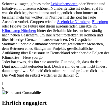
Schwer zu sagen, gibt es mehr
Lebkuchensorten
oder Vereine und
Initiativen in unserem schönen Nürnberg? Eins ist sicher, egal für
was du dich begeistern kannst und eigentlich schon immer mal in
bisschen mehr tun wolltest, in Nürnberg ist die Zeit für faule
Ausreden vorbei. Gruppen wie die
Seebrücke Nürnberg
,
Bluepingu
oder Fridays for Future und ihrem ausdauernden Einsätze im
Klimacamp Nürnberg
hinter der Sebalduskirche, suchen ständig
nach neuen Gesichtern, um Ihre Arbeit fortsetzen zu können und
über bisherige Grenzen hinauszuwachsen. Ob Gespräche mit
Stadträten über die Aufnahmebereitschaft geflüchteter Menschen,
dem Betreuen eines Stadtgarten-Projekts, gesellschaftliche
Aufklärung über Rassismus in Deutschland oder aber die Folgen der
Klimakrise – Here you go.
Jeder hat etwas, das ihn / sie antreibt. Gut möglich, dass du dein
Ding noch nicht gefunden hast. Doch wenn du es hier nicht findest,
dann nirgendwo. Schmeiß dich mitten rein und probiere dich aus.
Die Welt (und du selbst) werden es dir danken 🙂
6
Ehrlich engagiert