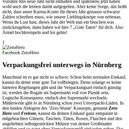
Vorsätze fürs neue Jahr nicht einhalten und spätestens jetzt haben
wohl auch die letzten damit aufgegeben. Aber keine Sorge, das heißt
nicht, dass unser Karma-Konto für dieses Jahr genauso schwarze
Zahlen schreiben muss, wie unsere Lieblingskneipe von nebenan.
Wenn du Lust hast, dieses Jahr der Welt mal ein bisschen was
zurückzugeben, dann haben wir hier 7 „Gute Taten“ für dich. Also
Ärmel hochkrempeln und los gehts!
1
Facebook ZeroHero
Verpackungsfrei unterwegs in Nürnberg
Manchmal ist es gar nicht so schwer. Schon beim normalen Einkauf,
kannst du deine erste gute Tat vollbringen. Denn solange es keine
härteren Regelungen gibt und die Verpackungsart einfach günstig
ist, werden die Regale im Supermarkt voll von Plastik sein.
Logische Konsequenz: einfach den Supermarkt wechseln.
Mittlerweile gibt es in Nürnberg schon zwei Unverpackt-Läden. In
den beiden Ablegern des ‘Zero-Waste‘ Konzepts, genannt
Zero
Hero
und
Freivon
, kannst du deinen Einkauf ganz entspannt in
mitgebrachten Gläsern, Taschen, Tüten, Boxen, Flaschen und den
ungeliebten selbstgestrickten Mützen von deiner Großmutter
abfüllen und so ganz ohne Verpackungsmüll einkaufen gehen. Das