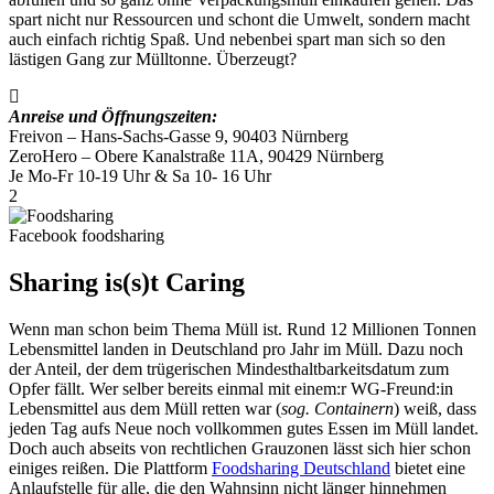
spart nicht nur Ressourcen und schont die Umwelt, sondern macht
auch einfach richtig Spaß. Und nebenbei spart man sich so den
lästigen Gang zur Mülltonne. Überzeugt?
Anreise und Öffnungszeiten:
Freivon – Hans-Sachs-Gasse 9, 90403 Nürnberg
ZeroHero – Obere Kanalstraße 11A, 90429 Nürnberg
Je Mo-Fr 10-19 Uhr & Sa 10- 16 Uhr
2
Facebook foodsharing
Sharing is(s)t Caring
Wenn man schon beim Thema Müll ist. Rund 12 Millionen Tonnen
Lebensmittel landen in Deutschland pro Jahr im Müll. Dazu noch
der Anteil, der dem trügerischen Mindesthaltbarkeitsdatum zum
Opfer fällt. Wer selber bereits einmal mit einem:r WG-Freund:in
Lebensmittel aus dem Müll retten war (
sog. Containern
) weiß, dass
jeden Tag aufs Neue noch vollkommen gutes Essen im Müll landet.
Doch auch abseits von rechtlichen Grauzonen lässt sich hier schon
einiges reißen. Die Plattform
Foodsharing Deutschland
bietet eine
Anlaufstelle für alle, die den Wahnsinn nicht länger hinnehmen