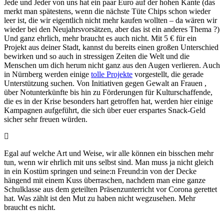
Jede und Jeder von uns hat ein paar Euro auf der hohen Kante (das
merkt man spätestens, wenn die nächste Tüte Chips schon wieder
leer ist, die wir eigentlich nicht mehr kaufen wollten – da wären wir
wieder bei den Neujahrsvorsätzen, aber das ist ein anderes Thema ?)
Und ganz ehrlich, mehr braucht es auch nicht. Mit 5 € für ein
Projekt aus deiner Stadt, kannst du bereits einen großen Unterschied
bewirken und so auch in stressigen Zeiten die Welt und die
Menschen um dich herum nicht ganz aus den Augen verlieren. Auch
in Nürnberg werden einige
tolle Projekte
vorgestellt, die gerade
Unterstützung suchen. Von Initiativen gegen Gewalt an Frauen ,
über Notunterkünfte bis hin zu Förderungen für Kulturschaffende,
die es in der Krise besonders hart getroffen hat, werden hier einige
Kampagnen aufgeführt, die sich über euer erspartes Snack-Geld
sicher sehr freuen würden.
Egal auf welche Art und Weise, wir alle können ein bisschen mehr
tun, wenn wir ehrlich mit uns selbst sind. Man muss ja nicht gleich
in ein Kostüm springen und seine:n Freund:in von der Decke
hängend mit einem Kuss überraschen, nachdem man eine ganze
Schulklasse aus dem geteilten Präsenzunterricht vor Corona gerettet
hat. Was zählt ist den Mut zu haben nicht wegzusehen. Mehr
braucht es nicht.