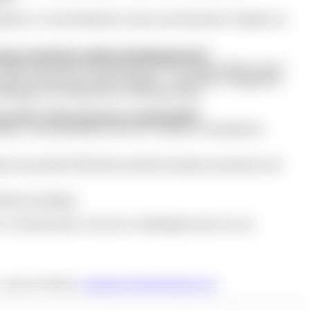
rche. Als alte Ratskirche ist dies nach historischer Tradition ein
berg aktuell den größten Handlungsbedarf?
tadt zu tun haben. Das Handwerk ist ein zentraler Pfeiler unserer
t vieler Vereine und sozialer Angebote – ohne dieses Engagement
unabhängig von Herkunft oder Lebensgeschichte.
us Ihrer Sicht noch besser zusammenhält?
ngen. Kommunalpolitik sollte sich weniger an ideologischen
tig, den gesunden Menschenverstand konsequent einzusetzen und
rnberg nachhaltig.
 Leonhard haben, liest du im vollständigen Interview auf
 gerne per Mail an
redaktion@deinNaemberch.de
.