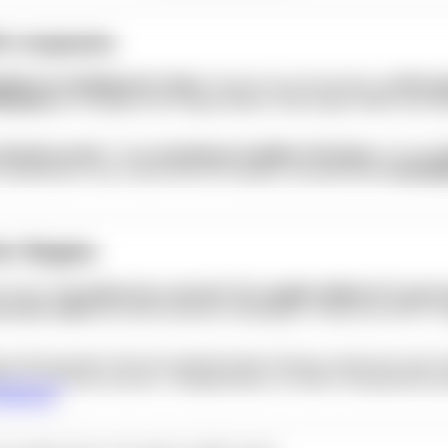
t verpassen
feld zur Entfaltung der Sinne
. Passend zum Saisonmotto
„in Bewe
itation
für Anfänger und Fortgeschrittene. Bitte eigene Matte und beq
armlos kreativ“
. Beim
kostenlosen Familien-Workshop
wird mit
n
 Ausprobieren. Eine schöne Idee für Familien, die gemeinsam
nachhalt
r Region
t stützt:
Von jedem Euro, den die VAG ausgibt, bleiben 87 Cent in
 in der Stadt
und sichert tausende Arbeitsplätze. Würde das ÖPNV-An
 bis 2032 gestartet. Bei der konstituierenden Sitzung wurden die neuen S
d
übernimmt das Amt des 3. Bürgermeisters. In seiner Grundsatzrede s
iterlesen
.