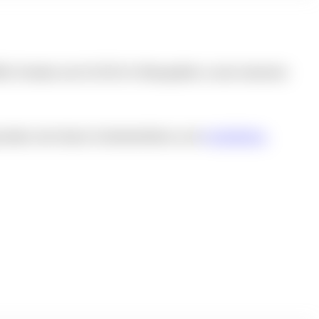
IL-Produkte und LECHUZA-Pflanzgefäße zu stark reduzierten
chäden oder kleinen Schönheitsfehlern an den
LECHUZA-