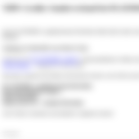
TIPP: Großer Sonderverkauf bei PLAY
Das PLAYMOBIL-Logistikzentrum Herrieden öffnet bald wieder sei
Preisen!
Samstag, 16. Mai 2025 von 10 bis 15 Uhr
Entdecken Sie
PLAYMOBIL-Artikel
in unterschiedlichen Größen u
Pflanzgefäßen
– solange der Vorrat reicht.
Mit tollen Aktionen für Kinder und leckeren Snacks vom Grill ist auc
PLAYMOBIL-Logistikzentrum Herrieden
Horst-Brandstätter-Straße 1
91567 Herrieden
direkt an der A6 – Ausfahrt Herrieden
Jetzt Termin vormerken und attraktive Angebote sichern!
(Anzeige)