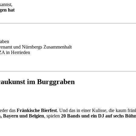
annst,
gen hat
raben
Ehrenamt und Nürnbergs Zusammenhalt
 in Herrieden
raukunst im Burggraben
ieder das
Fränkische Bierfest
. Und das in einer Kulisse, die kaum frän
, Bayern und Belgien
, spielen
20 Bands und ein DJ auf sechs Büh