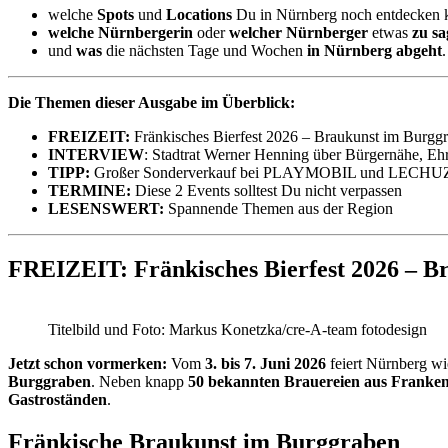
welche
Spots
und
Locations
Du in Nürnberg noch entdecken k
welche Nürnbergerin
oder
welcher Nürnberger
etwas
zu sa
und
was
die nächsten Tage und Wochen
in Nürnberg abgeht
.
Die Themen dieser Ausgabe im Überblick:
FREIZEIT:
Fränkisches Bierfest 2026 – Braukunst im Burgg
INTERVIEW
: Stadtrat Werner Henning über Bürgernähe, 
TIPP:
Großer Sonderverkauf bei PLAYMOBIL und LECHUZA
TERMINE:
Diese 2 Events solltest Du nicht verpassen
LESENSWERT:
Spannende Themen aus der Region
FREIZEIT: Fränkisches Bierfest 2026 – B
Titelbild und Foto: Markus Konetzka/cre-A-team fotodesign
Jetzt schon vormerken:
Vom
3. bis 7. Juni 2026
feiert Nürnberg w
Burggraben
. Neben knapp
50 bekannten Brauereien aus Franken
Gastroständen
.
Fränkische Braukunst im Burggraben