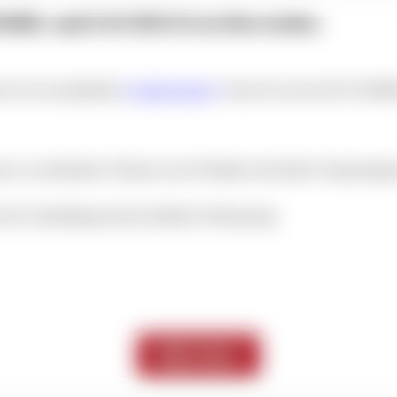
MOBIL und LECHUZA in Herrieden
ne Tore zum jährlichen
Sonderverkauf
. Freuen Sie sich auf PLAYMOB
nd zu verschiedenen Themen sowie Produkte mit leichten Verpackungss
h für Unterhaltung und das leibliche Wohl gesorgt.
Mehr Infos!