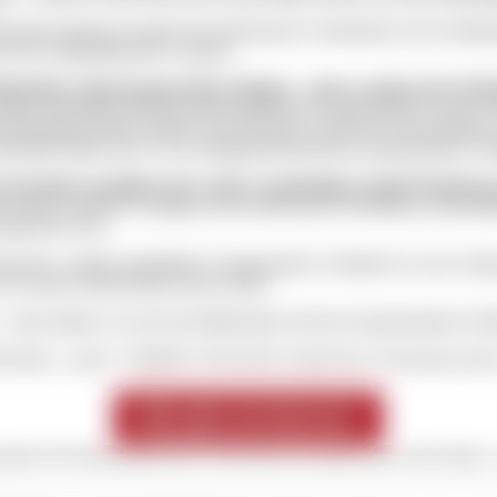
enden Sitzung ist zudem der ökumenische Gottesdienst in der Sebalduski
neue Stadtratsperiode zu starten.
egration. Warum genau diese Themen – und wo sehen Sie in Nürn
 ganz unmittelbar mit dem gesellschaftlichen Zusammenhalt in unserer S
ertschöpfung erhalten bleiben. Das Ehrenamt wiederum ist das Rückgra
ntscheidend dafür, dass wir als Stadtgemeinschaft gut zusammenleben, 
ie konkret anstoßen oder weiter voranbringen, damit Nürnberg a
em darum, konkrete Lösungen für die Menschen in Nürnberg voranzubri
 gebraucht wird.
ssionen, sondern praktikable Lösungsansätze. Deshalb ist es mir wich
was unsere Stadt konkret besser macht.
t – dann stärken wir auch das Miteinander und den Zusammenhalt in Nü
wohner „seiner“ Stadtteile Gebersdorf, Langwasser, Schweinau und St.
Hier gehts zum Interview!
partner für deinNämberch.de? Wir freuen uns immer über neuen Input –