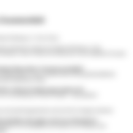
 Zusammenhalt
mat Nürnberg e.V. Foto: Privat
tandsvorsitzender im Haus der Heimat Nürnberg e.V. für
 bedeutet, welche Themen die Menschen in den Stadtteilen bewegen
edeutet Ihnen dieses Vertrauen persönlich?
zur Bürgerschaft, zu den Vereinen und zu den gesellschaftlichen
einer politischen Arbeit.
t Ihre Arbeit als Stadtrat ganz konkret ab?
s zwei- bis dreimal pro Woche Termine – dazu gehören
auch gezielt gegensteuern und sich für Lösungen einsetzen.
ahren Routine oder immer noch etwas Besonderes?
fühl. Es ist schließlich ein Zeichen von Vertrauen und
ung.