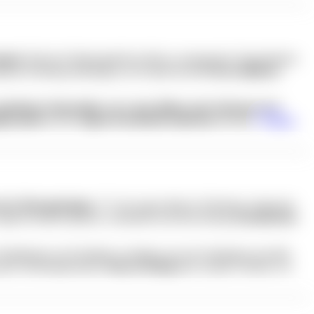
gung“
lädt das Erfahrungsfeld im Mai zu entspannten Yogaeinheiten
ueme Kleidung mitbringen; der Eintritt kostet
8 Euro inklusive
atürlichen Materialien wie Laub, Blüten oder Küchenresten
ig basteln
und die
eigene Kreativität entdecken
möchten.
Weitere
 der Metropolregion
, 57 Cent sogar direkt in Nürnberg. Insgesamt
gebot deutlich gekürzt, entstünden laut Berechnung
Zusatzkosten
tadträtinnen und Stadträte vereidigt sowie die Stadtspitze gewählt:
prach Oberbürgermeister
Marcus König
über zentrale Themen wie