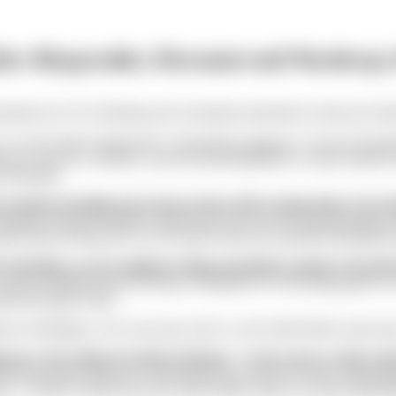
ber Bürgernähe, Ehrenamt und Nürnbergs
sitzender der CSU-Nürnberg und Vorstandsvorsitzender im Haus der Hei
 er in seine dritte Amtsperiode. Gleichzeitig engagiert er sich als Vors
terview spricht er darüber, warum Kommunalpolitik vor allem Zuhören
Ideologien.
 Stadtrat bestätigt und starten in Ihre dritte Amtsperiode. Was b
 bisherige Arbeit im Stadtrat, andererseits aber auch die enge Bindung 
it mit den Menschen vor Ort sind für mich ein zentraler Bestandteil m
unbedingt, wie der politische Alltag tatsächlich aussieht. Wie läuf
wenn sie natürlich mit viel Einsatz verbunden ist. In der Regel gibt e
ratssitzungen selbst.
innen und Bürgern. Nur wenn man weiß, wo der Schuh drückt, kann man 
ng an. Wie erleben Sie diesen Moment – ist das nach so vielen J
 und emotionaler Moment. Da bekommt man schon ein echtes Gänsehautge
 – und das verliert auch nach vielen Jahren nichts von seiner Bedeut