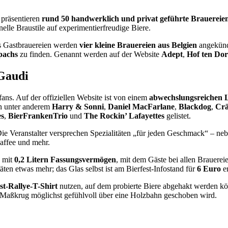
 präsentieren
rund 50 handwerklich und privat geführte Brauereie
nelle Braustile auf experimentierfreudige Biere.
ls Gastbrauereien werden
vier kleine Brauereien aus Belgien
angekündi
pachs
zu finden. Genannt werden auf der Website
Adept
,
Hof ten Do
-Gaudi
rfans. Auf der offiziellen Website ist von einem
abwechslungsreichen 
en unter anderem
Harry & Sonni
,
Daniel MacFarlane
,
Blackdog
,
Crä
es
,
BierFrankenTrio
und
The Rockin’ Lafayettes
gelistet.
. Die Veranstalter versprechen Spezialitäten „für jeden Geschmack“ – n
affee und mehr.
g mit
0,2 Litern Fassungsvermögen
, mit dem Gäste bei allen Brauerei
itäten etwas mehr; das Glas selbst ist am Bierfest-Infostand für
6 Euro
er
st-Rallye-T-Shirt
nutzen, auf dem probierte Biere abgehakt werden kö
er Maßkrug möglichst gefühlvoll über eine Holzbahn geschoben wird.