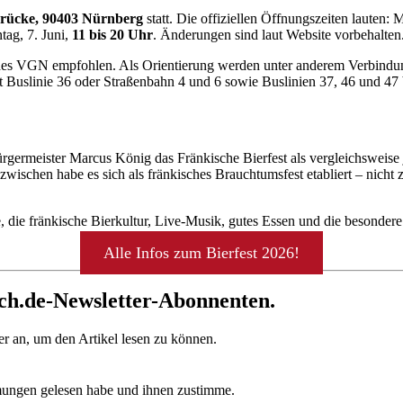
brücke, 90403 Nürnberg
statt. Die offiziellen Öffnungszeiten lauten: 
tag, 7. Juni,
11 bis 20 Uhr
. Änderungen sind laut Website vorbehalten
l des VGN empfohlen. Als Orientierung werden unter anderem Verbindun
t Buslinie 36 oder Straßenbahn 4 und 6 sowie Buslinien 37, 46 und 47
rgermeister Marcus König das Fränkische Bierfest als vergleichsweise
wischen habe es sich als fränkisches Brauchtumsfest etabliert – nich
le, die fränkische Bierkultur, Live-Musik, gutes Essen und die besonde
Alle Infos zum Bierfest 2026!
rch.de-Newsletter-Abonnenten.
r an, um den Artikel lesen zu können.
mungen gelesen habe und ihnen zustimme.