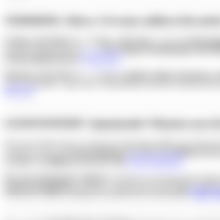
TERMINE: Diese 2 Events solltest Du nich
Freitag, 15.05.2026, 16 – 17 Uhr: „Mai-Yoga
“ auf dem
Erfahrungs
auf der Wöhrder Wiese ein – mit
Bewegung, Atemübungen und Med
Erfahrungsfeld-Besuch
.
Mehr Infos
.
Dienstag, 19.05.2026, 15 – 17
Uhr: Familien-Online-Workshop „H
kreativ gearbeitet – ganz ohne Vorkenntnisse und mit viel Raum zum
Infos hier
.
LESENSWERT: Spannende Themen aus de
Eine neue Studie zeigt, wie stark der Nürnberger ÖPNV die Wirtschaf
schafft die VAG eine
Wertschöpfung von rund 250 Millionen Euro
von über 76 Millionen Euro pro Jahr
.
Hier weiterlesen
.
Der neue Nürnberger Stadtrat
ist offiziell in die Ratsperiode 2026
Andreas Krieglstein
ist künftig 2. Bürgermeister,
Dr.
Nasser Ahme
Wirtschaft, Wohnen, Bildung, Sicherheit und Lebensqualität.
Hier we