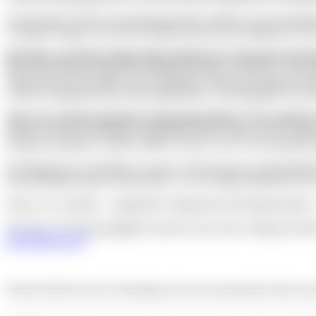
Ein besonders schöner und stimmungsvoller Auftakt vor der konstituier
wichtiges Ereignis, um mit den Segenswünschen der Religionen in die 
Besonders am Herzen liegen Ihnen Handwerk, Ehrenamt und Int
Diese drei Bereiche liegen mir deshalb besonders am Herzen, weil sie
Wirtschaft und sorgt dafür, dass Ausbildung, Arbeit und regionale W
würde in Nürnberg vieles nicht funktionieren. Und Integration ist e
Wenn Sie auf die kommende Amtsperiode blicken: Was möchten S
Wenn ich auf die kommende Amtsperiode blicke, geht es mir vor all
Debatten orientieren, sondern stärker an dem, was vor Ort tatsächlich
Die Bürgerinnen und Bürger erwarten zu Recht keine Grundsatzdisku
Entscheidungen danach auszurichten, was im Alltag funktioniert und 
Wenn wir so arbeiten – pragmatisch, bürgernah und lösungsorientier
Was Werner Henning tagtäglich motiviert und welche Anliegen die Be
deinNämberch.de
!
Obacht! Habt ihr einen Geheimtipp oder einen spannenden Interview