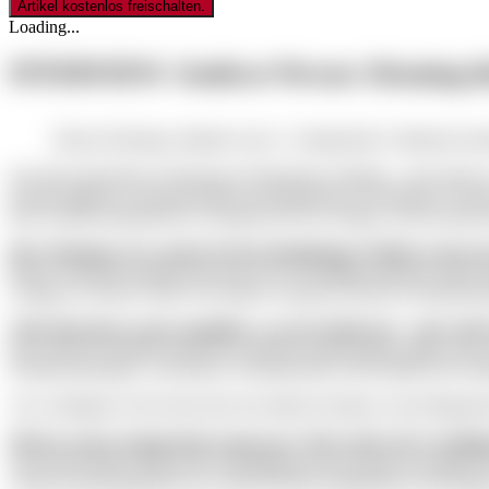
Loading...
INTERVIEW: Stadtrat Werner Henning ü
Werner Henning, Stadtrat in der 3. Amtsperiode, Fraktionsvor
Seit 2014 sitzt Werner Henning im Nürnberger Stadtrat – jetzt startet
gesellschaftlichen Zusammenhalt und Integration in Nürnberg. Im In
und weshalb pragmatische Lösungen für ihn wichtiger sind als große 
Herr Henning, Sie wurden bei den diesjährigen Wahlen erneut als
Dieses Vertrauen bedeutet mir sehr viel. Es bestätigt einerseits meine
Gruppen in unserer Stadt. Der direkte Austausch und die Zusammenarbe
Viele Menschen wissen ungefähr, was ein Stadtrat ist – aber nicht 
Die Arbeit als Stadtrat macht mir zunächst einmal großen Spaß, auch 
Fraktionssitzungen, Ausschüsse, Kommissionen und natürlich die Stadt
Am wichtigsten ist für mich aber der direkte Kontakt zu den Bürger
Mit der neuen Amtsperiode stand am 6. Mai wieder die Vereidigu
Auch beim dritten Mal ist die Vereidigung noch ein ganz besonderer
Verantwortung gegenüber der Stadt und ihren Bürgerinnen und Bürgern