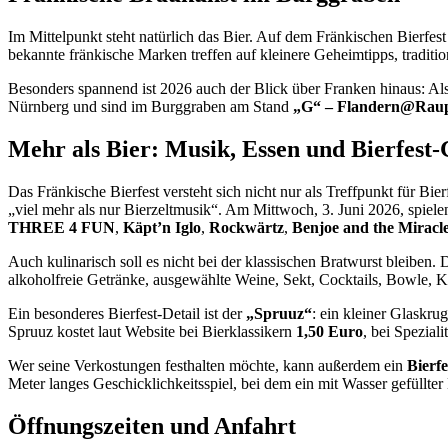
Im Mittelpunkt steht natürlich das Bier. Auf dem Fränkischen Bierfest
bekannte fränkische Marken treffen auf kleinere Geheimtipps, traditio
Besonders spannend ist 2026 auch der Blick über Franken hinaus: A
Nürnberg und sind im Burggraben am Stand
„G“ – Flandern@Rau
Mehr als Bier: Musik, Essen und Bierfest
Das Fränkische Bierfest versteht sich nicht nur als Treffpunkt für Bie
„viel mehr als nur Bierzeltmusik“. Am Mittwoch, 3. Juni 2026, spiel
THREE 4 FUN
,
Käpt’n Iglo
,
Rockwärtz
,
Benjoe and the Miracl
Auch kulinarisch soll es nicht bei der klassischen Bratwurst bleiben
alkoholfreie Getränke, ausgewählte Weine, Sekt, Cocktails, Bowle, K
Ein besonderes Bierfest-Detail ist der
„Spruuz“
: ein kleiner Glaskru
Spruuz kostet laut Website bei Bierklassikern
1,50 Euro
, bei Spezial
Wer seine Verkostungen festhalten möchte, kann außerdem ein
Bierfe
Meter langes Geschicklichkeitsspiel, bei dem ein mit Wasser gefüllt
Öffnungszeiten und Anfahrt