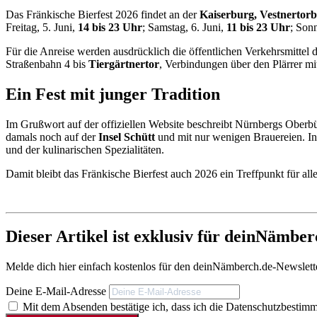
Das Fränkische Bierfest 2026 findet an der
Kaiserburg, Vestnertor
Freitag, 5. Juni,
14 bis 23 Uhr
; Samstag, 6. Juni,
11 bis 23 Uhr
; Sonn
Für die Anreise werden ausdrücklich die öffentlichen Verkehrsmitte
Straßenbahn 4 bis
Tiergärtnertor
, Verbindungen über den Plärrer mi
Ein Fest mit junger Tradition
Im Grußwort auf der offiziellen Website beschreibt Nürnbergs Oberbü
damals noch auf der
Insel Schütt
und mit nur wenigen Brauereien. Inz
und der kulinarischen Spezialitäten.
Damit bleibt das Fränkische Bierfest auch 2026 ein Treffpunkt für al
Dieser Artikel ist exklusiv für deinNämbe
Melde dich hier einfach kostenlos für den deinNämberch.de-Newslette
Deine E-Mail-Adresse
Mit dem Absenden bestätige ich, dass ich die Datenschutzbestim