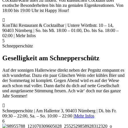
Cocktail-Karte alles zu finden. Von klassischen Cocktails über
exotische Besonderheiten bis hin zu genialen Eigenkreationen. Von
18:00 bis 19:00 Uhr ist Happy Hour!
KonTiki Restaurant & Cocktailbar | Untere Wörthstr. 10 – 14,
90403 Nürnberg | So. bis Mi. 18:00 – 01:00, Do. bis Sa. 18:00 –
02:00 | Mehr Infos
5
Schnepperschütz
Geselligkeit am Schnepperschütz
Auf der sonnigen Hallerwiese direkt neben der Pegnitz entspannt es
sich wunderbar. Dazu ein paar Gläschen Wein oder kühles Bier und
der Sommertag ist komplett. Gegen Abend wird es auf der Wiese
auch schon mal voller. Dann darfst du dich auf nette Gesellschaft
und ausgelassene Stimmung freuen. Ach wär‘ doch nur das ganze
Jahr Sommer!
Schnepperschütz | Am Hallertor 3, 90403 Nürnberg | Di. bis Fr.
09:30 – 22:00, Sa. – So. 10:00 – 22:00 |
Mehr Infos
6