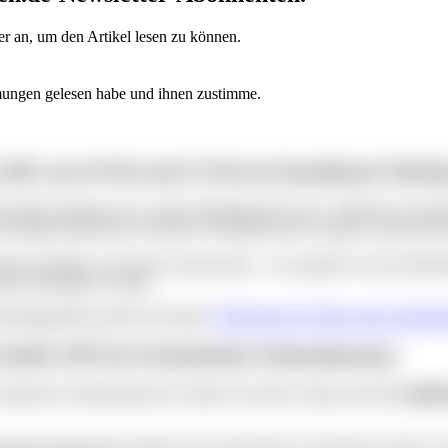
r an, um den Artikel lesen zu können.
mungen gelesen habe und ihnen zustimme.
 2025, um 10 Uhr und 12 Uhr
im Staatstheater Nürnb
ievollen Abenteuer ein: „Hans Däumling büxt aus!“ erzählt die Geschic
 verbindet klassisches Orchester, Schauspiel und Gesang zu einem kurz
lassische Musik von Edvard Grieg kennen – live gespielt von den Musik
tens unterhalten werden.
fahrungsgemäß schnell ausverkauft.
Mehr Infos & Tickets beim Staatsth
ovember 2025 im Germanischen Nationalmuseum
 Germanische Nationalmuseum widmet sich dieser Frage mit dem
Familie
 kleine Kunstwerke gestalten oder spannenden Geschichten lauschen. E