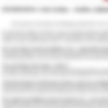
­INTERVIEW: Café Arthur – Kaffee, Inklu
Das Team des Café Arthur zur Eröffnung im Mai 2025. Foto: C
Im Café Arthur treffen Geschichte, Genuss und gelebte Inklusion au
austauschen oder einfach nur einen Kuchen genießen können. Sabin
wurde, was das Café besonders macht – und warum wir die Tomatens
Das Café Arthur ist kein gewöhnliches Café – es liegt mitten i
Alexander Schmidt: Es ist ein Café an einem belasteten Ort. Wir befin
rohe Backsteinwände. Das Café Arthur schafft einen Ort der Ruhe u
Was steckt hinter dem Namen „Arthur“?
Alexander Schmidt: Das Café ist nach Arthur Brunner benannt, ein 
des Cafés an ihn erinnern. Das Café Arthur ist ein inklusives Café d
Viele Besucherinnen und Besucher kommen wegen der Ausstellun
Alexander Schmidt: Uns sind alle Besucher und Besucherinnen willko
locken mit dem Café vielleicht auch Menschen ins Haus, die sonst se
Wie reagiert das Publikum auf den besonderen Ort – und welche 
Alexander Schmidt: Das Café Arthur wird gut angenommen. Wenn man s