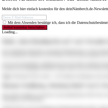
Melde dich hier einfach kostenlos für den deinNämberch.de-Newslette
Deine
E-
Mit dem Absenden bestätige ich, dass ich die Datenschutzbestim
Mail-
Adresse
Loading...
Musik: „Hans Däumling büxt aus!“ am
9. November
Das Staatstheater lädt kleine und große Musikfreunde zu einem fantas
Das musikalische Märchen ist für Kinder ab fünf Jahren geeignet und
In der rund einstündigen Aufführung lernen die Kinder spielerisch k
Kostüme und eingängige Melodien sorgen dafür, dass auch Eltern bes
Tipp:
Frühzeitig Tickets sichern – die Familienvorstellungen sind er
Museum: Familientag „Nürnberg Global“ am 22. N
Wie erleben Familien Geschichte in einer globalisierten Welt? Das
Führungen und Workshops.
Kinder können in der Ausstellung auf Entdeckungsreise gehen, selbst