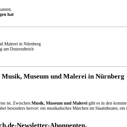
annst,
gen hat
nd Malerei in Nürnberg
ng am Dutzendteich
– Musik, Museum und Malerei in Nürnberg
ene ist. Zwischen
Musik, Museum und Malerei
gibt es in den komm
abei besonders hervor: ein musikalisches Märchen im Staatstheater, ei
rch.de-Newsletter-Abonnenten.