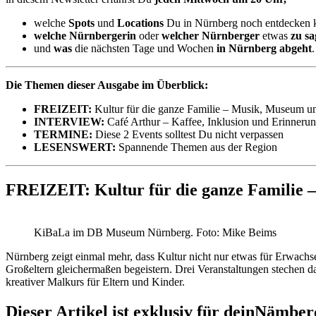
welche
Spots
und
Locations
Du in Nürnberg noch entdecken k
welche Nürnbergerin
oder
welcher Nürnberger
etwas
zu sa
und
was
die nächsten Tage und Wochen
in Nürnberg abgeht
.
Die Themen dieser Ausgabe im Überblick:
FREIZEIT:
Kultur für die ganze Familie – Musik, Museum u
INTERVIEW:
Café Arthur – Kaffee, Inklusion und Erinneru
TERMINE:
Diese 2 Events solltest Du nicht verpassen
LESENSWERT:
Spannende Themen aus der Region
FREIZEIT: Kultur für die ganze Familie 
KiBaLa im DB Museum Nürnberg. Foto: Mike Beims
Nürnberg zeigt einmal mehr, dass Kultur nicht nur etwas für Erwachs
Großeltern gleichermaßen begeistern. Drei Veranstaltungen stechen d
kreativer Malkurs für Eltern und Kinder.
Dieser Artikel ist exklusiv für deinNämbe