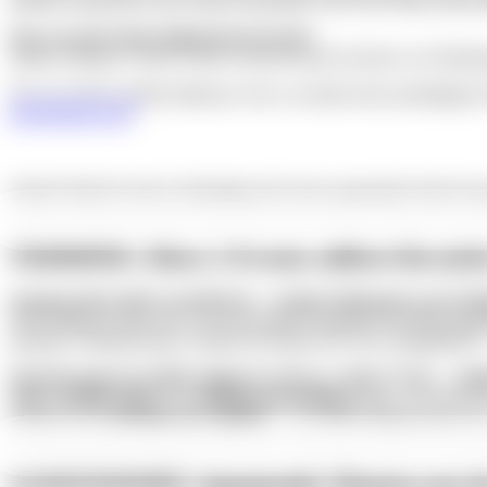
darüber austauschen oder einfach innehalten. Das Café Arthur biete
Was erwartet Gäste kulinarisch bei euch?
Sabine Schlotter: Unsere Gäste erwartet leckerer Kuchen von Nürnber
Wie aus Kaffee gelebte Inklusion wird, was hinter dem nachhaltigen K
deinNämberch.de
!
Obacht! Habt ihr einen Geheimtipp oder einen spannenden Interview
TERMINE: Diese 2 Events solltest Du nich
Samstag, 08.11.2025, ab 6:00 Uhr –
Großer Flohmarkt vom Tröd
Früh aufstehen lohnt sich: Auf dem großen Parkplatz der Meistersinge
spontane Verkäufer:innen. Einlass & Aufbau ab 6 Uhr, Standgebühr: 
Noch bis zum 21.12.2025, immer Fr. bis So., 14 bis 17 Uhr – „
Kul
Jahre, 40.000 Spiele
: Die
Jubiläumsausstellung
zeigt, wie sich das
Entdeckt die
Geschichte des Spielens
– von frühen Regelwerken bis z
LESENSWERT: Spannende Themen aus de