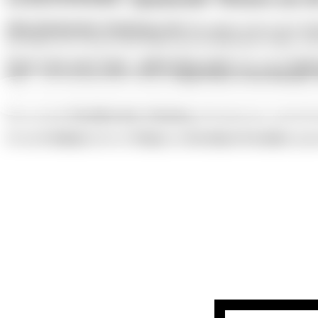
Mehr Klarheit über Nürnbergs Luft:
Wie sauber ist die Luft in Nü
den Plärrer, die Von-der-Tann-Straße oder die Münchener Straße. Alle 
Neuer Look, neuer Name – gleiche Pizza-Liebe:
Die erste
L’Oster
Uno“
. Das Konzept bleibt vertraut:
riesige Pizzen, Pasta-Klassiker 
Das war dein
Überblick über Nürnberg
. Wir freuen uns, wenn Dir 
Du hast
Feedback
oder ein
Thema
, das
für diesen Newsletter
spann