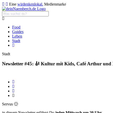
Eine
wirdenkenlokal.
Medienmarke
Food
Guides
Leben
Stadt
Stadt
Newsletter #45: 🎻 Kultur mit Kids, Café Arthur und
Servus 🙂
in diesem Newsletter erfährst Du
jeden Mittwoch um 20 Uhr,