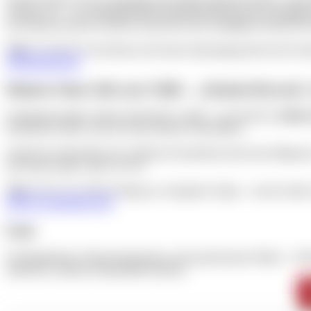
vernetzt war – von mittelalterlichen Handelsrouten bis hin zu heutig
Das Museum bietet an diesem Tag freien oder ermäßigten Eintritt für
Tipp:
Kombiniere den Besuch mit einem Spaziergang durch den Frau
Nationalmuseum
Malerei: Paint with your Child – „Autumn Raccoon“
Gemeinsam malen, lachen und kreativ werden – das steht bei
„Paint
herbstliches Motiv rund um einen kleinen Waschbären.
Schritt für Schritt führt eine erfahrene Kursleiterin durch den Malp
und Snacks gibt’s meist vor Ort.
Tipp:
Ideal als Familienausflug an verregneten Tagen – und ein toll
Infos & Anmeldung hier
.
Fazit
Ob Musiktheater, Museumsabenteuer oder gemeinsames Malen – Nürnbe
entdecken, staunen und gestalten können.