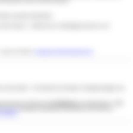
n Dutzendteich einen schönen Rahmen.
kleine saisonale Speisekarte.
ter Tipp ist – erfährst du im vollständigen Interview auf
 gerne per Mail an
redaktion@deinNaemberch.de
.
are sind erlaubt – ein Paradies für Sammler, Schnäppchenjäger und
im Deutschen Spielearchiv
im Pellerhaus
am Egidienplatz 23.
40
fentlichen Brettspiel-Sammlung Deutschlands entwickelt hat.
 erfahren
.