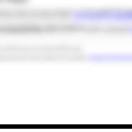
rnberg wirklich? Die Stadt veröffentlicht regelmäßig
aktuelle Messerg
Daten sind jetzt übersichtlich abrufbar.
Zur Übersicht der Luftquali
ia in der Pirckheimer Straße in Nürnberg
ist zurück – frisch renov
und italienisches Flair
mitten in der City – ab sofort wieder geöffnet!
die Inhalte dieses Newsletters gefallen haben.
end sein kann? Dann schreibe uns eine Mail an
redaktion@deinNaemb