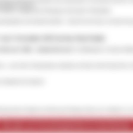
en globalen Themen.
 Familien, kindgerechte Führungen und kreative Werkstätten.
entorgraben zum Handwerkerhof – ideal für eine Pause zwischen Kun
 am 9. November 2025 im Ines Ouni Studio
 with your Child – Autumn Raccoon“
im Mittelpunkt. In diesem Malk
rozess – auch ohne Vorkenntnisse entstehen am Ende echte Kunstwerke. 
es Andenken für zuhause!
rg bietet Familien im Herbst jede Menge Kultur, die verbindet. So w
Hier gehts zum Veranstaltungskalender der Stadt Nürnberg!