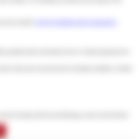
st und Geschichte.
Infos & Anmeldung beim Germanischen
urs gestalten Eltern und Kinder (ab etwa 5 Jahren) gemeinsam ein
Farben, Pinsel und Leinwand sind im Ticketpreis enthalten, Getränke
ird der Sonntag schnell zum Erlebnistag, an dem Groß und Klein