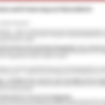
sion und Erinnerung am Dutzendteich
hristine Dierenbach
feinander – mitten im Dokumentationszentrum Reichsparteitagsgelände.
e Schlotter (Noris Gastro) und Dr. Alexander Schmidt (Dokuzentrum) 
uppe probieren sollten.
m Dokumentationszentrum Reichsparteitagsgelände. Wie würdet ihr
den uns in einem der größten Bauten des Nationalsozialismus, der Kongr
nd der Begegnung in diesem riesigen Gebäude.
Junge aus Gostenhof mit Behinderung, der im Nationalsozialismus als
er Noris-Gastro – es arbeiten also auch Menschen mit Handicap bei uns.
g – und bleiben dann wegen des Cafés. Wie gelingt euch der Spa
mmen. Man kann auch nur einen Kaffee trinken und nicht in die Ausst
lten ins Museum gehen.
Rolle spielt das Café als Ort der Begegnung?
ich mit unserer Ausstellung beschäftigt und damit auch mit der Gesch