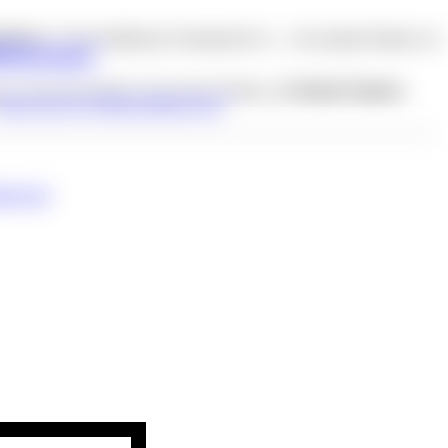
ebnisse
zu Stickstoffdioxid, Feinstaub & Co. – für zentrale Punkte wie
tätsmessungen
.
iert, mit neuem Interieur und neuem Namen:
„L’Osteria Numero
Mehr über die Wiedereröffnung hier
.
erch.de
.