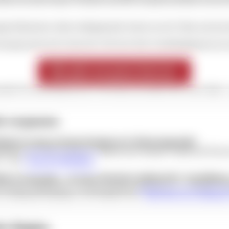
t dafür mit seinen beiden Terrassen und dem Gastraum mit Blick auf de
ger Bäckereien, kleine selbstgemachte Snacks aus der Theke und eine 
onzept steckt und warum das Café auch ohne Ausstellungsbesuch ein ech
Hier gehts zum ganzen Interview!
partner für deinNämberch.de? Wir freuen uns immer über neuen Input –
t verpassen
elteam Graage
auf dem Parkplatz der Meistersingerhalle
rhalle wird wieder gefeilscht, entdeckt und verkauft. Trödel und Neuw
5 – 45 €.
Infos & Anmeldung
.
tur in Schachteln – 40 Jahre Deutsches Spielearchiv
“ Ausstellung
 Deutsche Spielearchiv von einer privaten Sammlung zur wichtigsten öf
u modernen Klassikern. Der Eintritt ist frei.
Mehr über die Ausstellung
r Region