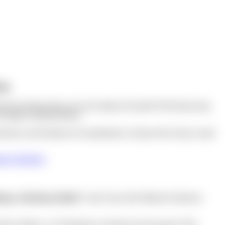
erg
hte des kleinen Hans, der sich mutig in die große Welt hinauswagt.
weiligen Familienerlebnis.
erinnen und Künstlern des Staatstheaters. Humorvolle Szenen, bunte
eater Nürnberg
.
ntag „Nürnberg Global“
, einem Tag voller Mitmach-Stationen,
ltern erfahren, wie Nürnbergs Geschichte mit der ganzen Welt