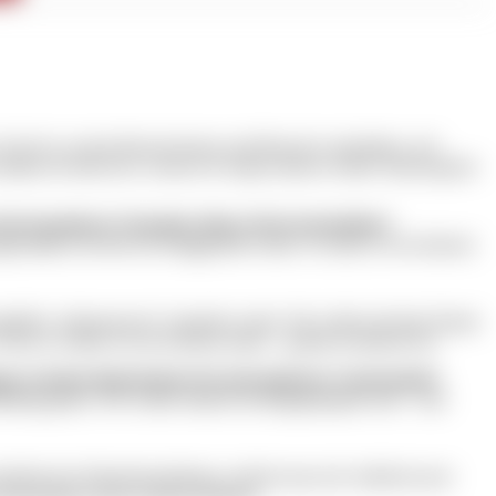
 Ein Ort, an dem Besucherinnen und Besucher innehalten, sich
erzählen im Interview, warum ein Junge namens Arthur Namensgeber
 den besonderen Charakter dieses Ortes beschreiben?
esshalle, die aber nie fertiggestellt wurde. So sehen wir im Inneren
 angeblich „lebensunwert“ ermordet wurde. Wir wollen mit dem Namen
 Auch so wollen wir ein Zeichen setzen – gerade an diesem Ort.
gat zwischen historischem Ort und moderner Gastronomie?
ellung gehen. Wir wollen einfach ein Begegnungsort sein – und
ichte des Nationalsozialismus, möchte man sich vielleicht auch