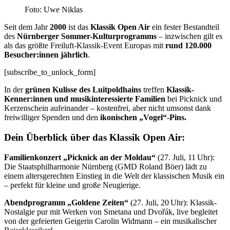
Foto: Uwe Niklas
Seit dem Jahr
2000
ist das
Klassik Open Air
ein fester Bestandteil
des
Nürnberger Sommer-Kulturprogramms
– inzwischen gilt es
als das größte Freiluft-Klassik-Event Europas mit
rund 120.000
Besucher:innen jährlich
.
[subscribe_to_unlock_form]
In der
grünen Kulisse des Luitpoldhains
treffen
Klassik-
Kenner:innen und musikinteressierte Familien
bei Picknick und
Kerzenschein aufeinander – kostenfrei, aber nicht umsonst dank
freiwilliger Spenden und den
ikonischen „Vogel“-Pins.
Dein Überblick über das Klassik Open Air
:
Familienkonzert „Picknick an der Moldau“
(27. Juli, 11 Uhr):
Die Staatsphilharmonie Nürnberg (GMD Roland Böer) lädt zu
einem altersgerechten Einstieg in die Welt der klassischen Musik ein
– perfekt für kleine und große Neugierige.
Abendprogramm „Goldene Zeiten“
(27. Juli, 20 Uhr): Klassik-
Nostalgie pur mit Werken von Smetana und Dvořák, live begleitet
von der gefeierten Geigerin Carolin Widmann – ein musikalischer