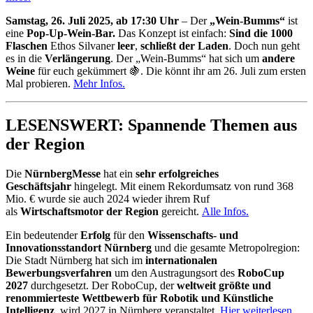
Samstag, 26. Juli 2025, ab 17:30 Uhr
– Der
„Wein-Bumms“
ist
eine
Pop-Up-Wein-Bar.
Das Konzept ist einfach:
Sind die 1000
Flaschen
Ethos Silvaner
leer
,
schließt der Laden
. Doch nun geht
es in die
Verlängerung
. Der „Wein-Bumms“ hat sich um
andere
Weine
für euch gekümmert 🍇. Die könnt ihr am 26. Juli zum ersten
Mal probieren.
Mehr Infos.
LESENSWERT: Spannende Themen aus
der Region
Die
NürnbergMesse
hat ein
sehr erfolgreiches
Geschäftsjahr
hingelegt. Mit einem Rekordumsatz von rund 368
Mio. € wurde sie auch 2024 wieder ihrem Ruf
als
Wirtschaftsmotor der Region
gereicht.
Alle Infos.
Ein bedeutender
Erfolg
für den
Wissenschafts- und
Innovationsstandort Nürnberg
und die gesamte Metropolregion:
Die Stadt Nürnberg hat sich im
internationalen
Bewerbungsverfahren
um den Austragungsort des
RoboCup
2027
durchgesetzt. Der RoboCup, der
weltweit größte und
renommierteste Wettbewerb für Robotik und Künstliche
Intelligenz
, wird 2027 in Nürnberg veranstaltet.
Hier weiterlesen.