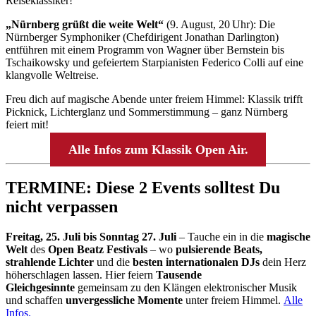
Reiseklassiker!
„Nürnberg grüßt die weite Welt“
(9. August, 20 Uhr): Die
Nürnberger Symphoniker (Chefdirigent Jonathan Darlington)
entführen mit einem Programm von Wagner über Bernstein bis
Tschaikowsky und gefeiertem Starpianisten Federico Colli auf eine
klangvolle Weltreise.
Freu dich auf magische Abende unter freiem Himmel: Klassik trifft
Picknick, Lichterglanz und Sommerstimmung – ganz Nürnberg
feiert mit!
Alle Infos zum Klassik Open Air.
TERMINE: Diese 2 Events solltest Du
nicht verpassen
Freitag, 25. Juli bis Sonntag 27. Juli
– Tauche ein in die
magische
Welt
des
Open Beatz Festivals
– wo
pulsierende Beats,
strahlende Lichter
und die
besten internationalen DJs
dein Herz
höherschlagen lassen. Hier feiern
Tausende
Gleichgesinnte
gemeinsam zu den Klängen elektronischer Musik
und schaffen
unvergessliche Momente
unter freiem Himmel.
Alle
Infos.