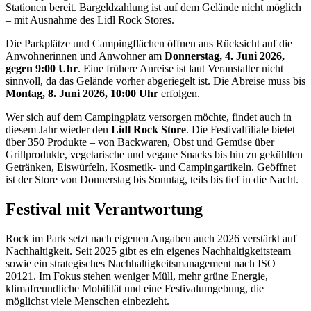
Stationen bereit. Bargeldzahlung ist auf dem Gelände nicht möglich
– mit Ausnahme des Lidl Rock Stores.
Die Parkplätze und Campingflächen öffnen aus Rücksicht auf die
Anwohnerinnen und Anwohner am
Donnerstag, 4. Juni 2026,
gegen 9:00 Uhr
. Eine frühere Anreise ist laut Veranstalter nicht
sinnvoll, da das Gelände vorher abgeriegelt ist. Die Abreise muss bis
Montag, 8. Juni 2026, 10:00 Uhr
erfolgen.
Wer sich auf dem Campingplatz versorgen möchte, findet auch in
diesem Jahr wieder den
Lidl Rock Store
. Die Festivalfiliale bietet
über 350 Produkte – von Backwaren, Obst und Gemüse über
Grillprodukte, vegetarische und vegane Snacks bis hin zu gekühlten
Getränken, Eiswürfeln, Kosmetik- und Campingartikeln. Geöffnet
ist der Store von Donnerstag bis Sonntag, teils bis tief in die Nacht.
Festival mit Verantwortung
Rock im Park setzt nach eigenen Angaben auch 2026 verstärkt auf
Nachhaltigkeit. Seit 2025 gibt es ein eigenes Nachhaltigkeitsteam
sowie ein strategisches Nachhaltigkeitsmanagement nach ISO
20121. Im Fokus stehen weniger Müll, mehr grüne Energie,
klimafreundliche Mobilität und eine Festivalumgebung, die
möglichst viele Menschen einbezieht.