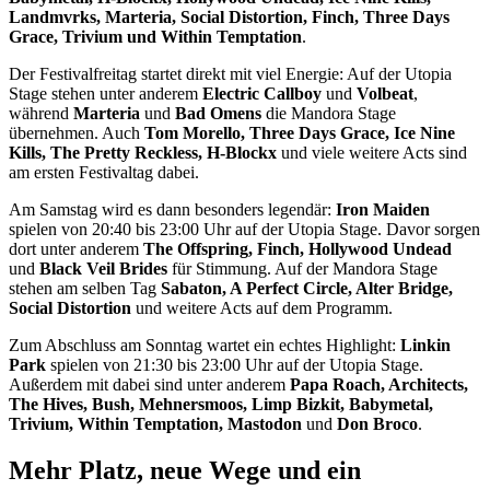
Landmvrks, Marteria, Social Distortion, Finch, Three Days
Grace, Trivium und Within Temptation
.
Der Festivalfreitag startet direkt mit viel Energie: Auf der Utopia
Stage stehen unter anderem
Electric Callboy
und
Volbeat
,
während
Marteria
und
Bad Omens
die Mandora Stage
übernehmen. Auch
Tom Morello, Three Days Grace, Ice Nine
Kills, The Pretty Reckless, H-Blockx
und viele weitere Acts sind
am ersten Festivaltag dabei.
Am Samstag wird es dann besonders legendär:
Iron Maiden
spielen von 20:40 bis 23:00 Uhr auf der Utopia Stage. Davor sorgen
dort unter anderem
The Offspring, Finch, Hollywood Undead
und
Black Veil Brides
für Stimmung. Auf der Mandora Stage
stehen am selben Tag
Sabaton, A Perfect Circle, Alter Bridge,
Social Distortion
und weitere Acts auf dem Programm.
Zum Abschluss am Sonntag wartet ein echtes Highlight:
Linkin
Park
spielen von 21:30 bis 23:00 Uhr auf der Utopia Stage.
Außerdem mit dabei sind unter anderem
Papa Roach, Architects,
The Hives, Bush, Mehnersmoos, Limp Bizkit, Babymetal,
Trivium, Within Temptation, Mastodon
und
Don Broco
.
Mehr Platz, neue Wege und ein