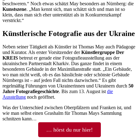
beschweren.“ Noch etwas schätzt May besonders an Nürnberg: die
Kunstszene
. „Man kennt sich, man schätzt sich und man ist so
klein, dass man sich eher unterstützt als in Konkurrenzkampf
verstrickt.“
Künstlerische Fotografie aus der Ukraine
Neben seiner Tätigkeit als Künstler ist Thomas May auch Pädagoge
und Kurator. Als erster Vorsitzender der
Künstlergruppe Der
KREIS
betreut er gerade eine Fotografieausstellung aus der
ukrainischen Partnerstadt Kharkiv. Das ganze findet in einem
besonderen Gebäude in der Maximilianstraße statt. „Ein Gebäude,
wo man nicht weiß, ob es das hässlichste oder schönste Gebäude
Nürnbergs ist – auf jeden Fall nichts dazwischen.“ Es gibt
regelmäßig Führungen von Ukrainerinnen und Ukrainern durch
50
Jahre Fotografiegeschichte
. Bis zum 13. August ist
die
Ausstellung
noch geöffnet.
Was der Unterschied zwischen Oberpfälzern und Franken ist, und
wie man selbst einen Grashalm für Thomas Mays Sammlung
schnitzen kann…
… hörst du nur hier!