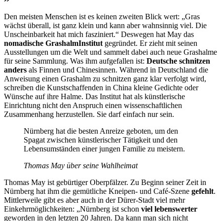
Den meisten Menschen ist es keinen zweiten Blick wert: „Gras
wächst überall, ist ganz klein und kann aber wahnsinnig viel. Die
Unscheinbarkeit hat mich fasziniert.“ Deswegen hat May das
nomadische GrashalmInstitut
gegründet. Er zieht mit seinen
Ausstellungen um die Welt und sammelt dabei auch neue Grashalme
für seine Sammlung. Was ihm aufgefallen ist:
Deutsche schnitzen
anders
als Finnen und Chinesinnen. Während in Deutschland die
Anweisung einen Grashalm zu schnitzen ganz klar verfolgt wird,
schreiben die Kunstschaffenden in China kleine Gedichte oder
Wünsche auf ihre Halme. Das Institut hat als künstlerische
Einrichtung nicht den Anspruch einen wissenschaftlichen
Zusammenhang herzustellen. Sie darf einfach nur sein.
Nürnberg hat die besten Anreize geboten, um den
Spagat zwischen künstlerischer Tätigkeit und den
Lebensumständen einer jungen Familie zu meistern.
Thomas May über seine Wahlheimat
Thomas May ist gebürtiger Oberpfälzer. Zu Beginn seiner Zeit in
Nürnberg hat ihm die gemütliche Kneipen- und Café-Szene
gefehlt
.
Mittlerweile gibt es aber auch in der Dürer-Stadt viel mehr
Einkehrmöglichkeiten: „Nürnberg ist schon
viel lebenswerter
geworden in den letzten 20 Jahren. Da kann man sich nicht