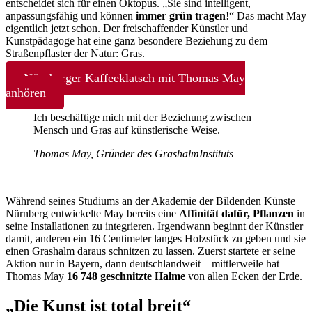
entscheidet sich für einen Oktopus. „Sie sind intelligent,
anpassungsfähig und können
immer grün tragen
!“ Das macht May
eigentlich jetzt schon. Der freischaffender Künstler und
Kunstpädagoge hat eine ganz besondere Beziehung zu dem
Straßenpflaster der Natur: Gras.
Nürnberger Kaffeeklatsch mit Thomas May
anhören
Ich beschäftige mich mit der Beziehung zwischen
Mensch und Gras auf künstlerische Weise.
Thomas May, Gründer des GrashalmInstituts
Während seines Studiums an der Akademie der Bildenden Künste
Nürnberg entwickelte May bereits eine
Affinität dafür, Pflanzen
in
seine Installationen zu integrieren. Irgendwann beginnt der Künstler
damit, anderen ein 16 Centimeter langes Holzstück zu geben und sie
einen Grashalm daraus schnitzen zu lassen. Zuerst startete er seine
Aktion nur in Bayern, dann deutschlandweit – mittlerweile hat
Thomas May
16 748 geschnitzte Halme
von allen Ecken der Erde.
„Die Kunst ist total breit“