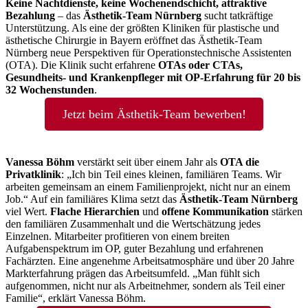
Keine Nachtdienste, keine Wochenendschicht, attraktive
Bezahlung
– das
Ästhetik-Team Nürnberg
sucht tatkräftige
Unterstützung. Als eine der größten Kliniken für plastische und
ästhetische Chirurgie in Bayern eröffnet das Ästhetik-Team
Nürnberg neue Perspektiven für Operationstechnische Assistenten
(OTA). Die Klinik sucht erfahrene
OTAs oder CTAs,
Gesundheits- und Krankenpfleger mit OP-Erfahrung für 20 bis
32 Wochenstunden
.
Jetzt beim Ästhetik-Team bewerben!
Vanessa Böhm
verstärkt seit über einem Jahr als
OTA die
Privatklinik
: „Ich bin Teil eines kleinen, familiären Teams. Wir
arbeiten gemeinsam an einem Familienprojekt, nicht nur an einem
Job.“ Auf ein familiäres Klima setzt das
Ästhetik-Team Nürnberg
viel Wert.
Flache Hierarchien
und
offene Kommunikation
stärken
den familiären Zusammenhalt und die Wertschätzung jedes
Einzelnen. Mitarbeiter profitieren von einem breiten
Aufgabenspektrum im OP, guter Bezahlung und erfahrenen
Fachärzten. Eine angenehme Arbeitsatmosphäre und über 20 Jahre
Markterfahrung prägen das Arbeitsumfeld. „Man fühlt sich
aufgenommen, nicht nur als Arbeitnehmer, sondern als Teil einer
Familie“, erklärt Vanessa Böhm.