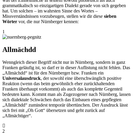
was der Einheimische in seinem sowohl phonetisch als auch
grammatikalisch so einzigartigen Dialekt gerade von sich gegeben
hat. Um solchen – im wahrsten Sinne des Wortes –
Missverständnissen vorzubeugen, stellen wir dir diese
sieben
Wörter
vor, die nur Nürnberger kennen:
1
Allmächdd
Wenngleich dieser Begriff nicht nur in Nürnberg, sondern in ganz
Franken geläufig ist, so darf er in dieser Auflistung nicht fehlen. Das
„Allmächdd“ ist für den Nürnberger bzw. Franken ein
Universalausdruck
, der sowohl eine überschwänglich positive
Reaktion (wenn das beim gewöhnlich eher zurückhaltenden
Franken überhaupt vorkommt) als auch das komplette Gegenteil
bedeuten kann. Kommt man als Zugezogener nach Nürnberg, lassen
sich dialektale Schwächen durch das Einbauen eines gepflegten
„Allmächdd“ zumindest temporär übertünchen. Der Ausdruck lässt
sich frei mit „Oh Gott“ übersetzen und geht zurück auf
„Allmächtiger“.
2